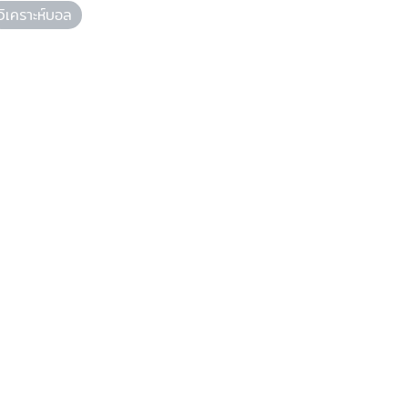
วิเคราะห์บอล