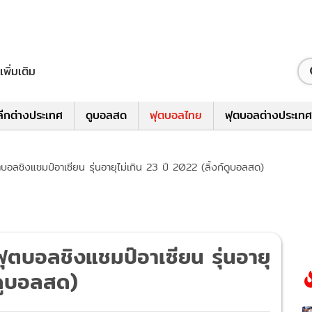
เพิ่มเติม
ีกต่างประเทศ
ดูบอลสด
ฟุตบอลไทย
ฟุตบอลต่างประเทศ
บอลชิงแชมป์อาเซียน รุ่นอายุไม่เกิน 23 ปี 2022 (ลิ้งก์ดูบอลสด)
ฟุตบอลชิงแชมป์อาเซียน รุ่นอายุ
์ดูบอลสด)