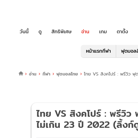
วันนี้
ดู
สิทธิพิเศษ
อ่าน
เกม
ตาตั้ง
หน้าแรกกีฬา
ฟุตบอลล
อ่าน
กีฬา
ฟุตบอลไทย
ไทย VS สิงคโปร์ : พรีวิว ฟุต
ไทย VS สิงคโปร์ : พรีวิว 
ไม่เกิน 23 ปี 2022 (ลิ้งก