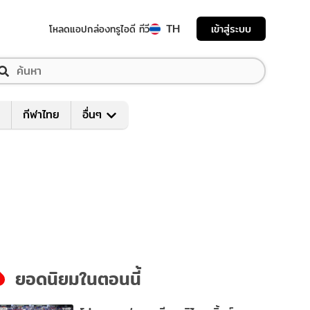
TH
เข้าสู่ระบบ
โหลดแอป
กล่องทรูไอดี ทีวี
กีฬาไทย
อื่นๆ
ยอดนิยมในตอนนี้