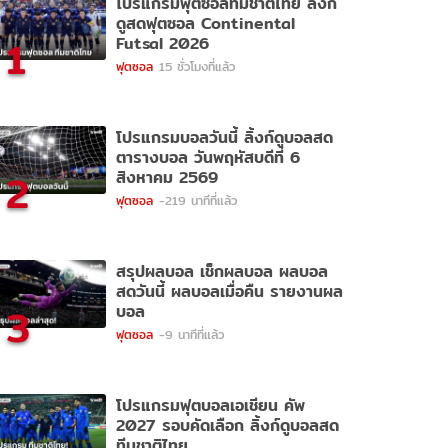
โปรแกรมฟุตซอลทีมชาติไทย ลิ้งก์
ดูสดฟุตซอล Continental
1
Futsal 2026
ฟุตซอล
15 ชั่วโมงที่แล้ว
โปรแกรมบอลวันนี้ ลิ้งก์ดูบอลสด
ตารางบอล วันพฤหัสบดีที่ 6
2
สิงหาคม 2569
ฟุตซอล
-219 นาทีที่แล้ว
สรุปผลบอล เช็กผลบอล ผลบอล
สดวันนี้ ผลบอลเมื่อคืน รายงานผล
3
บอล
ฟุตซอล
-9 นาทีที่แล้ว
โปรแกรมฟุตบอลเอเชียน คัพ
2027 รอบคัดเลือก ลิ้งก์ดูบอลสด
ทีมชาติไทย