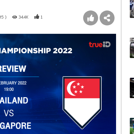
05 )
34.4K
1