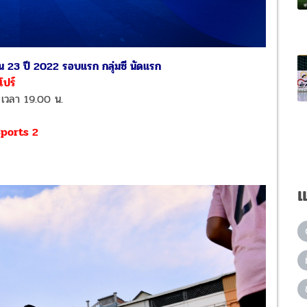
กิน 23 ปี 2022 รอบแรก กลุ่มซี นัดแรก
โปร์
 เวลา 19.00 น.
ports 2
แ