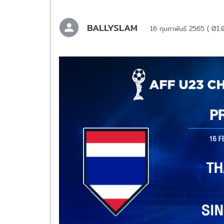
BALLYSLAM
16 กุมภาพันธ์ 2565 ( 01: