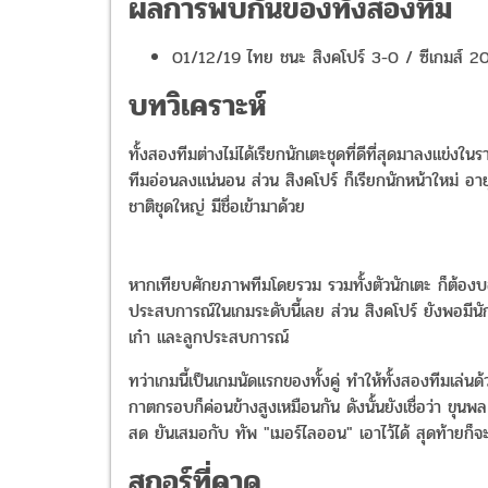
ผลการพบกันของทั้งสองทีม
01/12/19 ไทย ชนะ สิงคโปร์ 3-0 / ซีเกมส์ 2
บทวิเคราะห์
ทั้งสองทีมต่างไม่ได้เรียกนักเตะชุดที่ดีที่สุดมาลงแข่ง
ทีมอ่อนลงแน่นอน ส่วน สิงคโปร์ ก็เรียกนักหน้าใหม่ อายุ
ชาติชุดใหญ่ มีชื่อเข้ามาด้วย
หากเทียบศักยภาพทีมโดยรวม รวมทั้งตัวนักเตะ ก็ต้องบอก
ประสบการณ์ในเกมระดับนี้เลย ส่วน สิงคโปร์ ยังพอมีน
เก๋า และลูกประสบการณ์
ทว่าเกมนี้เป็นเกมนัดแรกของทั้งคู่ ทำให้ทั้งสองทีมเล่
กาตกรอบก็ค่อนข้างสูงเหมือนกัน ดังนั้นยังเชื่อว่า ขุนพล
สด ยันเสมอกับ ทัพ "เมอร์ไลออน" เอาไว้ได้ สุดท้ายก็
สกอร์ที่คาด