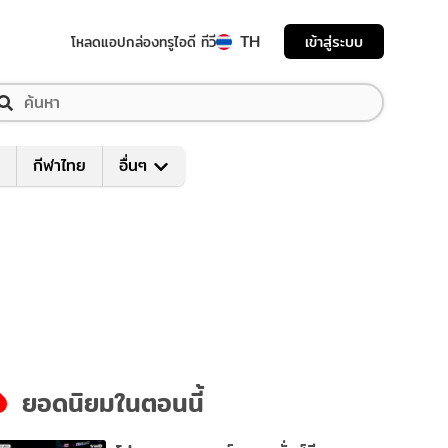
TH
เข้าสู่ระบบ
โหลดแอป
กล่องทรูไอดี ทีวี
กีฬาไทย
อื่นๆ
ยอดนิยมในตอนนี้