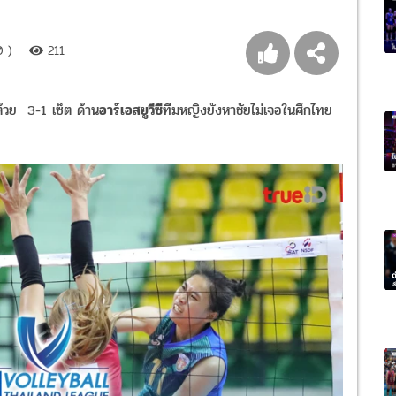
 )
211
 ต้วย 3-1 เซ็ต ด้าน
อาร์เอสยูวีซี
ทีมหญิงยังหาชัยไม่เจอในศึกไทย