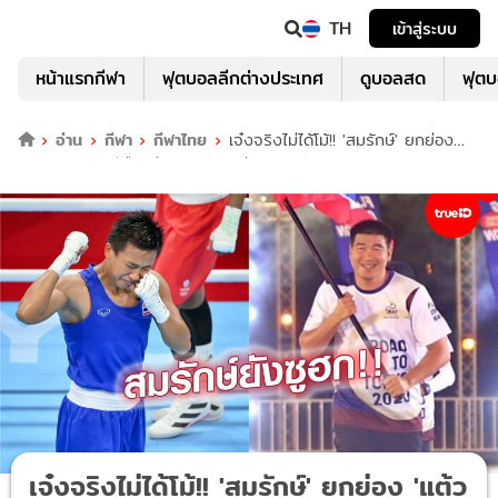
TH
เข้าสู่ระบบ
หน้าแรกกีฬา
ฟุตบอลลีกต่างประเทศ
ดูบอลสด
ฟุต
อ่าน
กีฬา
กีฬาไทย
เจ๋งจริงไม่ได้โม้!! 'สมรักษ์' ยกย่อง
'แต้ว สุดาพร' ฝีมืออย่างน้องมันเหรียญทองชัดๆ
เจ๋งจริงไม่ได้โม้!! 'สมรักษ์' ยกย่อง 'แต้ว