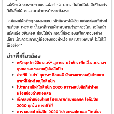
แพ้เนี่ยะไปนอนทบทวนเราแพ้อย่างไร มาเจอกันใหม่ในโอลิมปิกอะไร
ก็เกิดขึ้นได้ เราเอามาทำการบ้านนะน้องนะ
“สมัยผมได้เหรียญทองผมเคยแพ้โทโดรอฟนัดชิง แต่พอต่อยกันใหม่
ผมก็ชนะ เพราะฉะนั้นเอาที่เราแพ้มาทบทวนว่าเราตรงไหน หมัดหน้า
หมัดหลัง ขยันต่อย ต่อยไม่เข้า ตอนนี้ต้องมองเหรียญทองอย่าง
เดียว เป็นความภาคภูมิใจของกองทัพเรือ และประเทศชาติ ไม่ได้โม้
ดีใจจริงๆ”
ข่าวที่เกี่ยวข้อง
เหรียญประวัติศาสตร์!! สุดาพร คว้าชัยระทึก ลิ่วรอบรองฯ
ตุนทองแดงมวยหญิงโอลิมปิก
ประวัติ "แต้ว" สุดาพร สีสอนดี นักมวยสากลหญิงไทยคน
แรกที่ได้เหรียญโอลิมปิก
โปรแกรมกีฬาโอลิมปิก 2020 ตารางแข่งนักกีฬาไทย
พร้อมช่องถ่ายทอดสด
เช็คเลยถ่ายช่องไหน! โปรแกรมถ่ายทอดสด โอลิมปิก
2020 ทุกวัน ทางฟรีทีวี
ตารางบอลโอลิมปิก 2020 โปรแกรมฟุตบอล "โตเกียว