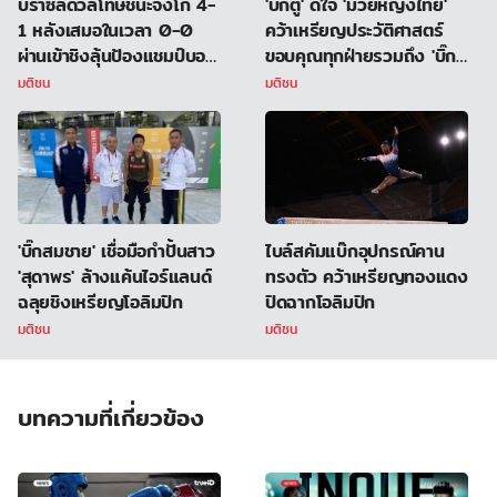
บราซิลดวลโทษชนะจังโก้ 4-
'บิ๊กตู่' ดีใจ 'มวยหญิงไทย'
1 หลังเสมอในเวลา 0-0
คว้าเหรียญประวัติศาสตร์
ผ่านเข้าชิงลุ้นป้องแชมป์บอล
ขอบคุณทุกฝ่ายรวมถึง 'บิ๊ก
ชาย อลป.
ป้อม' ปธ.คกก.โอลิมปิกไทย
มติชน
มติชน
'บิ๊กสมชาย' เชื่อมือกำปั้นสาว
ไบล์สคัมแบ๊กอุปกรณ์คาน
'สุดาพร' ล้างแค้นไอร์แลนด์
ทรงตัว คว้าเหรียญทองแดง
ฉลุยชิงเหรียญโอลิมปิก
ปิดฉากโอลิมปิก
มติชน
มติชน
บทความที่เกี่ยวข้อง