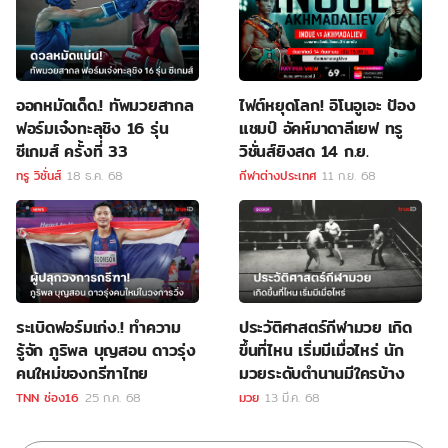
ออกหมัดเด็ด.! ทัพมวยสากล
ไฟต์หยุดโลก! อิโนอูเอะ ป้อง
ฟอร์มเจ๋งทะลุชิง 16 รุ่น
แชมป์ อัคห์มาดาลีเยฟ ทรู
ซีเกมส์ ครั้งที่ 33
วิชั่นส์ยิงสด 14 ก.ย.
ทรู วิชั่นส์
18 ธ.ค. 68
กีฬาต่างประเทศ
11 ก.ย. 68
ระเบิดฟอร์มเก่ง.! ทำความ
ประวัติศาสตร์กีฬามวย เกิด
รู้จัก ภูริพล บุญสอน ดาวรุ่ง
ขึ้นที่ไหน เริ่มมีเมื่อไหร่ นัก
คนใหม่ของกรีฑาไทย
มวยระดับตำนานมีใครบ้าง
TNN ช่อง16
25 ก.ค. 68
มวย
13 มี.ค. 68