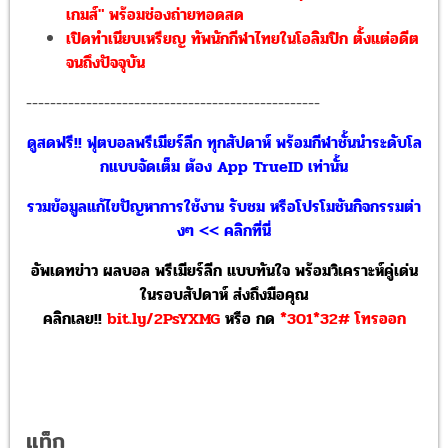
เกมส์" พร้อมช่องถ่ายทอดสด
เปิดทำเนียบเหรียญ ทัพนักกีฬาไทยในโอลิมปิก ตั้งแต่อดีต
จนถึงปัจจุบัน
-------------------------------------------------
ดูสดฟรี!! ฟุตบอลพรีเมียร์ลีก ทุกสัปดาห์ พร้อมกีฬาชั้นนำระดับโล
กแบบจัดเต็ม ต้อง App TrueID เท่านั้น
รวมข้อมูลแก้ไขปัญหาการใช้งาน รับชม หรือโปรโมชันกิจกรรมต่า
งๆ << คลิกที่นี่
อัพเดทข่าว ผลบอล พรีเมียร์ลีก แบบทันใจ พร้อมวิเคราะห์คู่เด่น
ในรอบสัปดาห์ ส่งถึงมือคุณ
คลิกเลย!!
bit.ly/2PsYXMG
หรือ
กด
*301*32# โทรออก
แท็ก