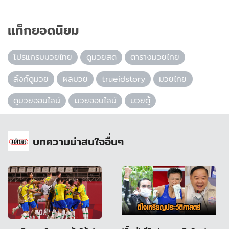
แท็กยอดนิยม
โปรแกรมมวยไทย
ดูมวยสด
ตารางมวยไทย
ลิ้งก์ดูมวย
ผลมวย
trueidstory
มวยไทย
ดูมวยออนไลน์
มวยออนไลน์
มวยตู้
บทความน่าสนใจอื่นๆ