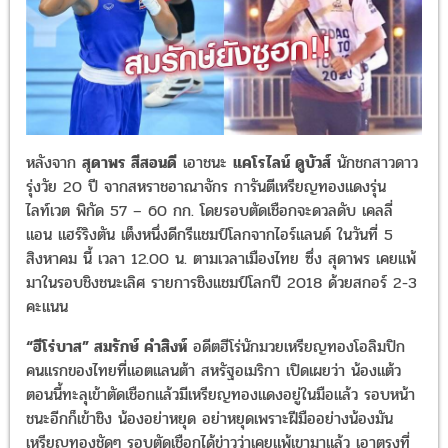
หลังจาก
สุดาพร สีสอนดี
เอาชนะ
แคโรไลน์ ดูบัวส์
นักชกสาวดาว
รุ่งวัย 20 ปี จากสหราชอาณาจักร การันตีเหรียญทองแดงรุ่น
ไลท์เวต พิกัด 57 – 60 กก. โดยรอบตัดเชือกจะดวลดับ เคลลี่
แอน แฮร์ริงตัน เต็งหนึ่งดีกรีแชมป์โลกจากไอร์แลนด์ ในวันที่ 5
สิงหาคม นี้ เวลา 12.00 น. ตามเวลาเมืองไทย ซึ่ง สุดาพร เคยแพ้
มาในรอบชิงชนะเลิศ รายการชิงแชมป์โลกปี 2018 ด้วยสกอร์ 2-3
คะแนน
“ฮีโร่บาส” สมรักษ์ คำสิงห์
อดีตฮีโร่นักมวยเหรียญทองโอลิมปิก
คนแรกของไทยที่แอตแลนต้า สหรัฐอเมริกา เปิดเผยว่า น้องแต้ว
ตอนนี้ทะลุเข้าตัดเชือกแล้วมีเหรียญทองแดงอยู่ในมือแล้ว รอบหน้า
ชนะอีกก็เข้าชิง น้องอย่าหยุด อย่าหยุดเพราะฝีมืออย่างน้องมัน
เหรียญทองชัดๆ รอบตัดเชือกได้ข่าวว่าเคยแพ้เขามาแล้ว เอาตรงที่