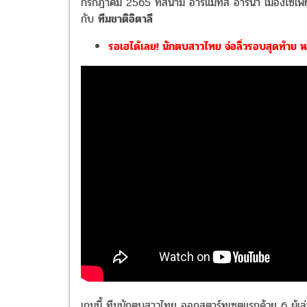
กรกฎาคม 2565 ที่สนาม อาร์แมทส์ อารีน่า เมืองโซเ
กับ
ทีมชาติอิตาลี
รอเฮได้เลย! นักตบสาวไทย จ่อลิ่วรอบสุดท้าย 
เกมนี้ ทีมนักตบสาวไทย ออกสตาร์ทเซตแรกด้วย 6 ผู้