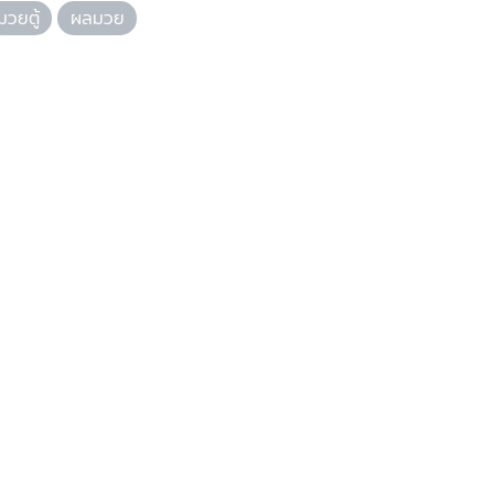
มวยตู้
ผลมวย