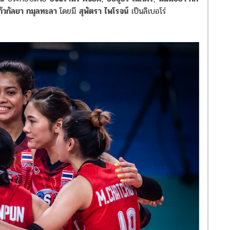
ก้วกัลยา กมุลทะลา
โดยมี
สุพัตรา ไพโรจน์
เป็นลิเบอโร่