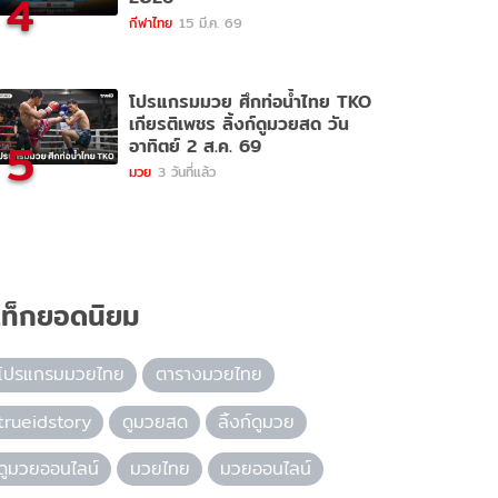
4
กีฬาไทย
15 มี.ค. 69
โปรแกรมมวย ศึกท่อน้ำไทย TKO
เกียรติเพชร ลิ้งก์ดูมวยสด วัน
5
อาทิตย์ 2 ส.ค. 69
มวย
3 วันที่แล้ว
ท็กยอดนิยม
โปรแกรมมวยไทย
ตารางมวยไทย
trueidstory
ดูมวยสด
ลิ้งก์ดูมวย
ดูมวยออนไลน์
มวยไทย
มวยออนไลน์