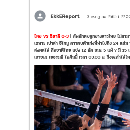
EkkEReport
3 กรกฎาคม 2565 ( 22:0
ไทย VS อิตาลี 0-3
| ทัพนักตบลูกยางสาวไทย ไม่สามา
เฉพาะ เปาล่า อีโกนู ดาวตบตัวเก่งที่ทำไปถึง 24 แ
ส่งผลให้ ทีมชาติไทย แข่ง 12 นัด ชนะ 5 แพ้ 7 มี 15 
เอาชนะ เยอรมนี ในคืนนี้ เวลา 03.00 น. จึงจะทำให้ไท