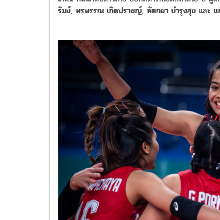
รัมย์
,
พรพรรณ เกิดปราชญ์
,
หัตถยา บำรุงสุข
และ
แ