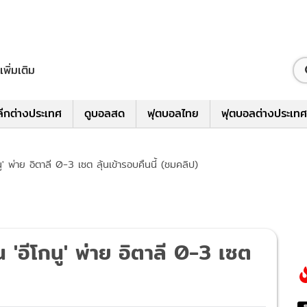
เพิ่มเติม
ีกต่างประเทศ
ดูบอลสด
ฟุตบอลไทย
ฟุตบอลต่างประเทศ
นู' พ่าย อิตาลี 0-3 เซต ลุ้นเข้ารอบคืนนี้ (ชมคลิป)
น 'อีโกนู' พ่าย อิตาลี 0-3 เซต