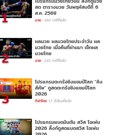
โปรแกรมมวยไทยวันนี้ ลิ้งก์ดูมวย
สด ตารางมวย วันพฤหัสบดีที่ 6
1
ส.ค. 2569
มวย
-182 นาทีที่แล้ว
ผลมวย ผลมวยไทยประจำวัน ผล
มวยไทย เมื่อคืนที่ผ่านมา เช็กผล
2
มวยไทย
มวย
-122 นาทีที่แล้ว
โปรแกรมตะกร้อชิงแชมป์โลก "คิง
ส์คัพ" ดูสดตะกร้อชิงแชมป์โลก
3
2026
กีฬาไทย
17 ชั่วโมงที่แล้ว
โปรแกรมแบดมินตัน สวิส โอเพ่น
2026 ลิ้งก์ดูสดแบดสวิส โอเพ่น
2026