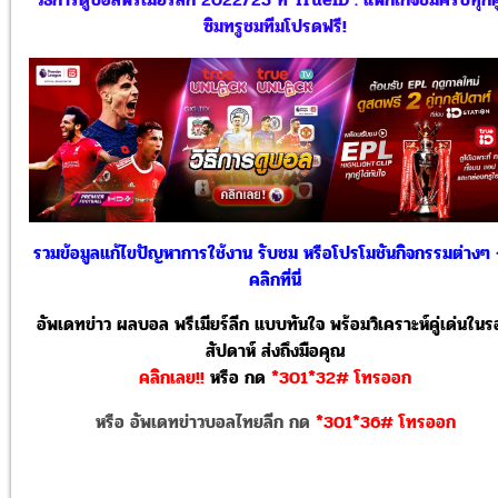
ซิมทรูชมทีมโปรดฟรี!
รวมข้อมูลแก้ไขปัญหาการใช้งาน รับชม หรือโปรโมชันกิจกรรมต่างๆ
คลิกที่นี่
อัพเดทข่าว ผลบอล พรีเมียร์ลีก แบบทันใจ พร้อมวิเคราะห์คู่เด่นใน
สัปดาห์ ส่งถึงมือคุณ
คลิกเลย!!
หรือ
กด
*301*32# โทรออก
หรือ อัพเดทข่าวบอลไทยลีก กด
*301*36# โทรออก