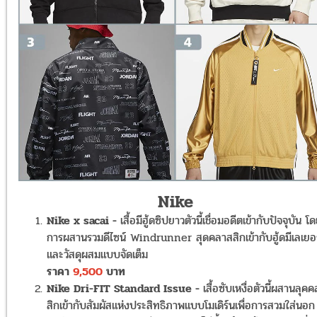
Nike
Nike x sacai -
เสื้อมีฮู้ดซิปยาวตัวนี้เชื่อมอดีตเข้ากับปัจจุบัน โ
การผสานรวมดีไซน์ Windrunner สุดคลาสสิกเข้ากับฮู้ดมีเลเยอร
และวัสดุผสมแบบจัดเต็ม
ราคา
9,500
บาท
Nike Dri-FIT Standard Issue -
เสื้อซับเหงื่อตัวนี้ผสานลุค
สิกเข้ากับสัมผัสแห่งประสิทธิภาพแบบโมเดิร์นเพื่อการสวมใส่นอก