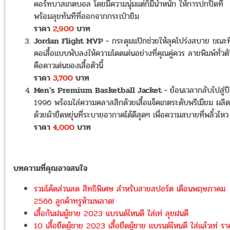
คอร์ทบาสเกตบอล โดยมีความนุ่มแต่ก็มีน้ำหนัก ให้การปกปิดที่
พร้อมลุยทันทีที่ออกจากกระเป๋ายิม
ราคา
2,900
บาท
Jordan Flight MVP -
กระดุมแป๊กช่วยให้ลุคโปร่งสบาย ขณะที
คอเสื้อแบบพับลงให้ความโดดเด่นอย่างที่คุณคู่ควร ลายพิมพ์ทั่วตั
คือดาวเด่นของเสื้อตัวนี้
ราคา
3,700
บาท
Men's Premium Basketball Jacket -
ย้อนเวลากลับไปสู่ปี
1996 พร้อมใส่ความคลาสสิกด้วยเสื้อแจ็คเกตระดับพรีเมียม ผลิต
ด้วยผ้ายืดหยุ่นที่ระบายอากาศได้ดีสุดๆ เพื่อความสบายที่พลิ้วไหว
ราคา
4,000
บาท
บทความที่คุณอาจสนใจ
รวมโค้ดส่วนลด สิทธิพิเศษ สำหรับสายสปอร์ต เดือนพฤษภาคม
2566 ลูกค้าทรูห้ามพลาด!
เสื้อกันฝนผู้ชาย 2023 แบรนด์ไหนดี ใส่เท่ ลุยฝนดี
10 เสื้อยืดผู้ชาย 2023 เสื้อยืดผู้ชาย แบรนด์ไหนดี ใส่แล้วเท่ รา