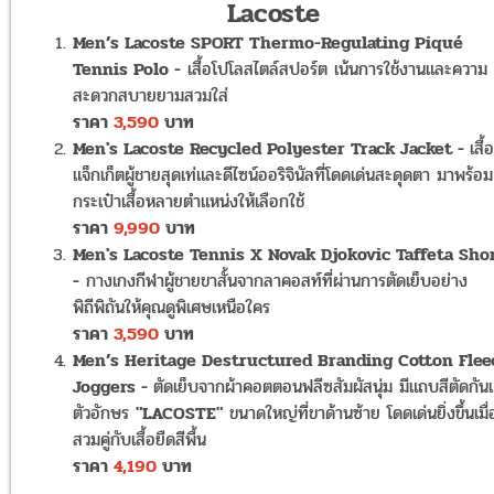
Lacoste
Men’s Lacoste SPORT Thermo-Regulating Piqué
Tennis Polo -
เสื้อโปโลสไตล์สปอร์ต เน้นการใช้งานและความ
สะดวกสบายยามสวมใส่
ราคา
3,590
บาท
Men's Lacoste Recycled Polyester Track Jacket -
เสื้อ
แจ็กเก็ตผู้ชายสุดเท่และดีไซน์ออริจินัลที่โดดเด่นสะดุดตา มาพร้อม
กระเป๋าเสื้อหลายตำแหน่งให้เลือกใช้
ราคา
9,990
บาท
Men's Lacoste Tennis X Novak Djokovic Taffeta Sho
-
กางเกงกีฬาผู้ชายขาสั้นจากลาคอสท์ที่ผ่านการตัดเย็บอย่าง
พิถีพิถันให้คุณดูพิเศษเหนือใคร
ราคา
3,590
บาท
Men’s Heritage Destructured Branding Cotton Flee
Joggers -
ตัดเย็บจากผ้าคอตตอนฟลีซสัมผัสนุ่ม มีแถบสีตัดกัน
ตัวอักษร
"LACOSTE"
ขนาดใหญ่ที่ขาด้านซ้าย โดดเด่นยิ่งขึ้นเมื่
สวมคู่กับเสื้อยืดสีพื้น
ราคา
4,190
บาท