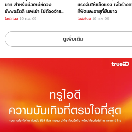
บาท สำหรับมือใหม่หัดวิ่ง
แรงจับให้แข็งแรง เพื่อร่าง
ซัพพอร์ตดี เซฟเข่า ไม่ต้องจ่าย
ที่ฟิตและอายุที่ยืนยาว
แพง
ไลฟ์สไตล์
16 ก.พ. 69
ไลฟ์สไตล์
16 ก.พ. 69
ดูเพิ่มเติม