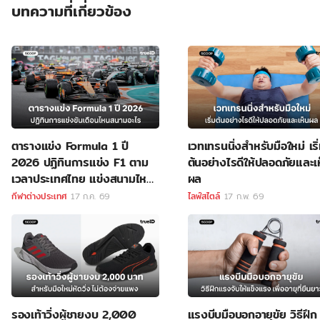
บทความที่เกี่ยวข้อง
ตารางแข่ง Formula 1 ปี
เวทเทรนนิ่งสำหรับมือใหม่ เริ
2026 ปฏิทินการแข่ง F1 ตาม
ต้นอย่างไรดีให้ปลอดภัยและเ
เวลาประเทศไทย แข่งสนามไหน
ผล
ลิงค์ดูสด F1
กีฬาต่างประเทศ
17 ก.ค. 69
ไลฟ์สไตล์
17 ก.พ. 69
รองเท้าวิ่งผู้ชายงบ 2,000
แรงบีบมือบอกอายุขัย วิธีฝึก