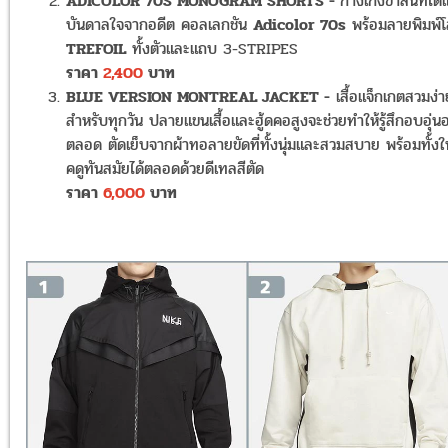
ADICOLOR 70S MONOGRAM SHORTS -
กางเกงขาสั้นที่ได้
บันดาลใจจากอดีต คอลเลกชัน
Adicolor 70s
พร้อมลายพิมพ์โ
TREFOIL
ทั้งตัวและแถบ 3-STRIPES
ราคา
2,400
บาท
BLUE VERSION MONTREAL JACKET -
เสื้อแจ็กเกตสวมง่า
สำหรับทุกวัน ปลายแขนเสื้อและฮู้ดคอสูงจะช่วยทำให้รู้สึกอบอุ่นอย
ตลอด ตัดเย็บจากผ้าทอลายขัดที่ทั้งนุ่มและสวมสบาย พร้อมทั้งให
คดูทันสมัยได้ตลอดด้วยดีเทลสีตัด
ราคา
6,000
บาท