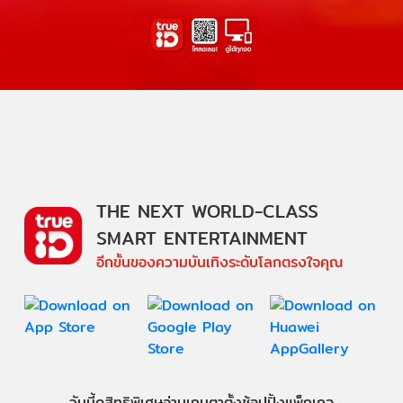
THE NEXT WORLD-CLASS
SMART ENTERTAINMENT
อีกขั้นของความบันเทิงระดับโลกตรงใจคุณ
วันนี้
ดู
สิทธิพิเศษ
อ่าน
เกม
ตาตั้ง
ช้อปปิ้ง
แพ็กเกจ