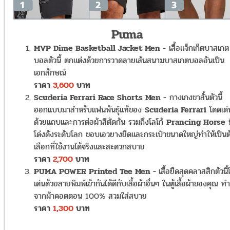
Puma
MVP Dime Basketball Jacket Men -
เสื้อแจ็กเก็ตบาสเกต
บอลตัวนี้ ตกแต่งด้วยการวาดลายเส้นสนามบาสเกตบอลอันเป็น
เอกลักษณ์
ราคา
3,600
บาท
Scuderia Ferrari Race Shorts Men -
กางเกงขาสั้นตัวนี้
ออกแบบมาสำหรับแฟนพันธุ์แท้ของ
Scuderia Ferrari
โดดเด่
ด้วยแถบและการต่อผ้าสีตัดกัน รวมถึงโลโก้
Prancing Horse
ท
โด่งดังระดับโลก ขอบเอวยางยืดและกระเป๋าขนาดใหญ่ทำให้เป็นต
เลือกที่ใช้งานได้จริงและสะดวกสบาย
ราคา
2,700
บาท
PUMA POWER Printed Tee Men -
เสื้อยืดสุดคลาสสิกตัวนี
เด่นด้วยลายพิมพ์เข้ากันได้ดีกับเสื้อผ้าอื่นๆ ในตู้เสื้อผ้าของคุณ ทำ
จากผ้าคอตตอน 100% สวมใส่สบาย
ราคา
1,300
บาท