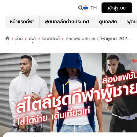
TH
เข้าสู่ระบบ
หน้าแรกกีฬา
ฟุตบอลลีกต่างประเทศ
ดูบอลสด
ฟุต
อ่าน
กีฬา
ไลฟ์สไตล์
ส่องแฟชั่นสไตล์ชุดกีฬาผู้ชาย 2023
ใส่ได้ง่าย เดินเที่ยวเท่