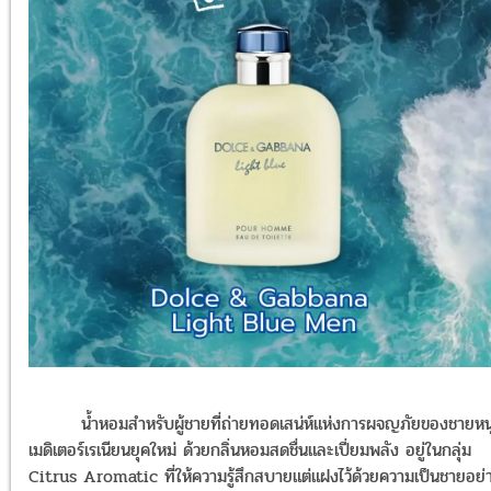
น้ำหอมสำหรับผู้ชายที่ถ่ายทอดเสน่ห์แห่งการผจญภัยของชายหนุ
เมดิเตอร์เรเนียนยุคใหม่ ด้วยกลิ่นหอมสดชื่นและเปี่ยมพลัง อยู่ในกลุ่ม
Citrus Aromatic ที่ให้ความรู้สึกสบายแต่แฝงไว้ด้วยความเป็นชายอย่