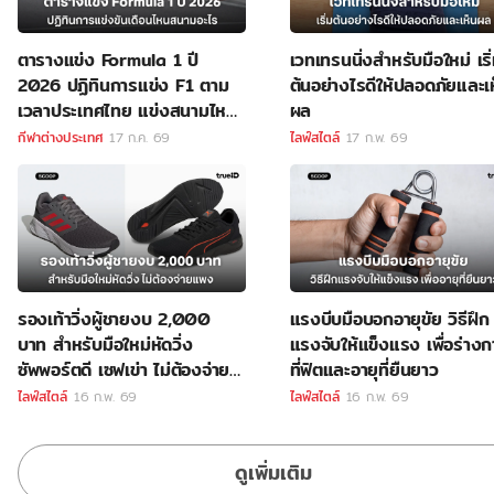
ตารางแข่ง Formula 1 ปี
เวทเทรนนิ่งสำหรับมือใหม่ เริ
2026 ปฏิทินการแข่ง F1 ตาม
ต้นอย่างไรดีให้ปลอดภัยและเ
เวลาประเทศไทย แข่งสนามไหน
ผล
ลิงค์ดูสด F1
กีฬาต่างประเทศ
17 ก.ค. 69
ไลฟ์สไตล์
17 ก.พ. 69
รองเท้าวิ่งผู้ชายงบ 2,000
แรงบีบมือบอกอายุขัย วิธีฝึก
บาท สำหรับมือใหม่หัดวิ่ง
แรงจับให้แข็งแรง เพื่อร่าง
ซัพพอร์ตดี เซฟเข่า ไม่ต้องจ่าย
ที่ฟิตและอายุที่ยืนยาว
แพง
ไลฟ์สไตล์
16 ก.พ. 69
ไลฟ์สไตล์
16 ก.พ. 69
ดูเพิ่มเติม