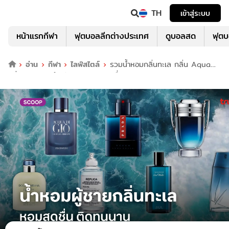
TH
เข้าสู่ระบบ
หน้าแรกกีฬา
ฟุตบอลลีกต่างประเทศ
ดูบอลสด
ฟุต
อ่าน
กีฬา
ไลฟ์สไตล์
รวมน้ำหอมกลิ่นทะเล กลิ่น Aqua
กลิ่น Ocean สำหรับผู้ชาย หอมสดชื่น ติดทนนาน