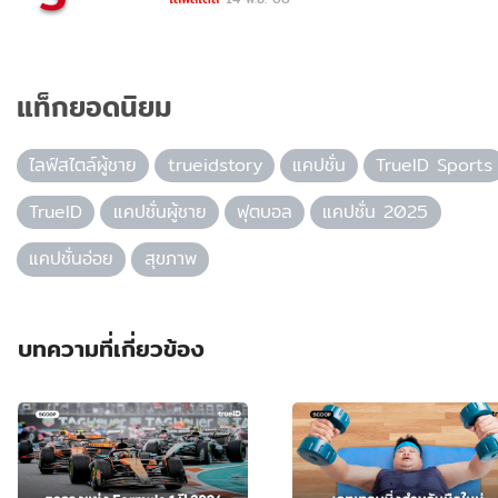
แท็กยอดนิยม
ไลฟ์สไตล์ผู้ชาย
trueidstory
แคปชั่น
TrueID Sports
TrueID
แคปชั่นผู้ชาย
ฟุตบอล
แคปชั่น 2025
แคปชั่นอ่อย
สุขภาพ
บทความที่เกี่ยวข้อง