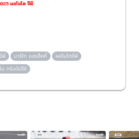
025 ผลโมโต จีพี
ีพี
มาร์โก เบซเซ็คคี่
ผลโมโตจีพี
น กรังด์ปรีซ์