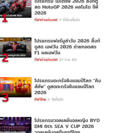
โปรแกรม โมโตจีพี 2026 ลิ้งก์ดู
สด MotoGP 2026 ผลโมโต จีพี
1
2026
กีฬาต่างประเทศ
7 ชั่วโมงที่แล้ว
โปรแกรมฟอร์มูล่าวัน 2026 ลิ้งก์
ดูสด เอฟวัน 2026 ถ่ายทอดสด
2
F1 ผลเอฟวัน
กีฬาต่างประเทศ
27 ก.ค. 69
โปรแกรมตะกร้อชิงแชมป์โลก "คิง
ส์คัพ" ดูสดตะกร้อชิงแชมป์โลก
3
2026
กีฬาไทย
2 วันที่แล้ว
โปรแกรมวอลเลย์บอลหญิง BYD
DMI 6th SEA V CUP 2026
วอลเลย์บอลทีมชาติไทย