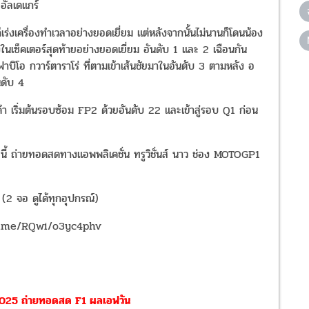
 อัลเดแกร์
ก็เร่งเครื่องทำเวลาอย่างยอดเยี่ยม แต่หลังจากนั้นไม่นานก็โดนน้อง
่องในเซ็คเตอร์สุดท้ายอย่างยอดเยี่ยม อันดับ 1 และ 2 เฉือนกัน
 ฟาบิโอ กวาร์ตาราโร่ ที่ตามเข้าเส้นชัยมาในอันดับ 3 ตามหลัง อ
ันดับ 4
า เริ่มต้นรอบซ้อม FP2 ด้วยอันดับ 22 และเข้าสู่รอบ Q1 ก่อน
ย. นี้ ถ่ายทอดสดทางแอพพลิเคชั่น ทรูวิชั่นส์ นาว ช่อง MOTOGP1
น
(2
จอ ดูได้ทุกอุปกรณ์
)
nk.me/RQwi/o3yc4phv
น 2025 ถ่ายทอดสด F1 ผลเอฟวัน