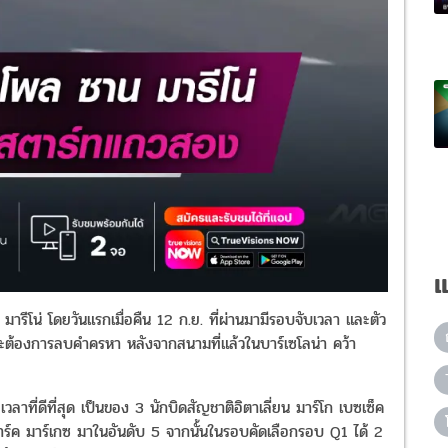
แ
าน มารีโน่ โดยวันแรกเมื่อคืน 12 ก.ย. ที่ผ่านมามีรอบจับเวลา และตัว
ี และต้องการลบคำครหา หลังจากสนามที่แล้วในบาร์เซโลน่า คว้า
วลาที่ดีที่สุด เป็นของ 3 นักบิดสัญชาติอิตาเลี่ยน มาร์โก เบซเซ็ค
วน มาร์ค มาร์เกซ มาในอันดับ 5 จากนั้นในรอบคัดเลือกรอบ Q1 ได้ 2