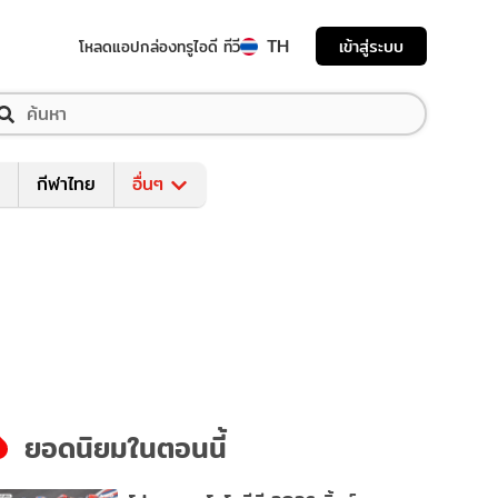
TH
เข้าสู่ระบบ
โหลดแอป
กล่องทรูไอดี ทีวี
กีฬาไทย
อื่นๆ
ยอดนิยมในตอนนี้