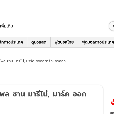
เพิ่มเติม
ีกต่างประเทศ
ดูบอลสด
ฟุตบอลไทย
ฟุตบอลต่างประเทศ
้าโพล ซาน มารีโน่, มาร์ค ออกสตาร์ทแถวสอง
โพล ซาน มารีโน่, มาร์ค ออก