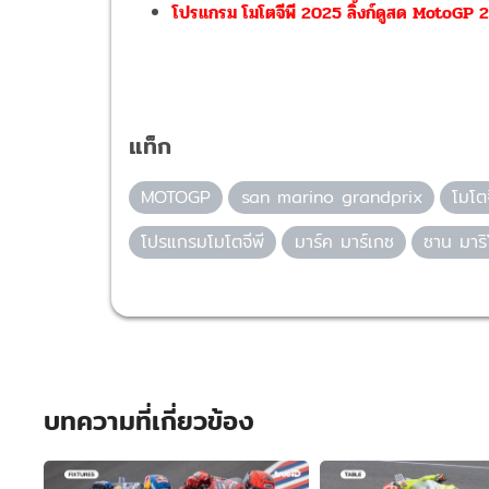
โปรแกรม โมโตจีพี 2025 ลิ้งก์ดูสด MotoGP 2
แท็ก
MOTOGP
san marino grandprix
โมโตจ
โปรแกรมโมโตจีพี
มาร์ค มาร์เกซ
ซาน มาริโ
บทความที่เกี่ยวข้อง