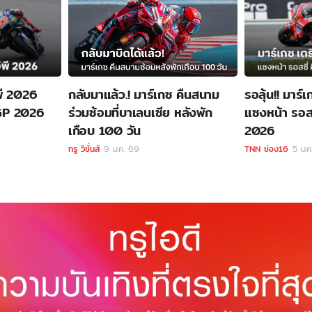
พี 2026
กลับมาแล้ว.! มาร์เกซ คืนสนาม
รอลุ้น!! มาร์
oGP 2026
ร่วมซ้อมที่บาเลนเซีย หลังพัก
แซงหน้า รอสซ
เกือบ 100 วัน
2026
ทรู วิชั่นส์
9 ม.ค. 69
TNN ช่อง16
5 ม.ค