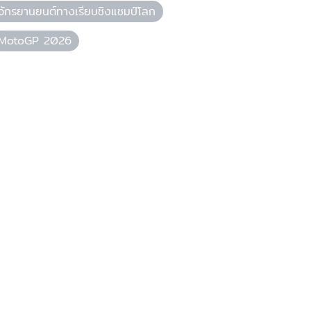
จักรยานยนต์ทางเรียบชิงแชมป์โลก
MotoGP 2026