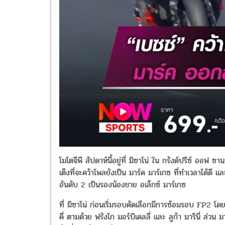
โมโตจีพี สัปดาห์นี้อยู่ที่ มิซาโน่ ใน กรังด์ปรีซ์ ออฟ ซ
เต็งที่จะคว้าโพลยังเป็น มาร์ค มาร์เกซ ที่ทำเวลาได้ด
อันดับ 2 เป็นรองน้องชาย อเล็กซ์ มาร์เกซ
ที่ มิซาโน่ ก่อนเริ่มรอบคัดเลือกมีการซ้อมรอบ FP2 โดยเ
คี่ ตามด้วย ฟรังโก มอร์บิเดลลี่ และ ลูก้า มารินี่ ส่