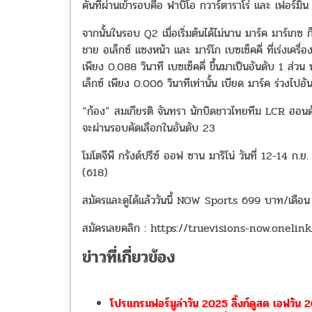
คันที่ผ่านเข้ารอบคือ ฟาบิโอ กวาร์ตาราโร่ และ เฟอร์มิน
จากนั้นในรอบ Q2 เมื่อเริ่มต้นได้ไม่นาน มาร์ค มาร์เกซ 
ชาย อเล็กซ์ แซงหน้า และ มาร์โก เบซเซ็คคี่ ที่เร่งเครื
เพียง 0.088 วินาที เบซเซ็คคี่ ขึ้นมาเป็นอันดับ 1 ส่วน
เล็กซ์ เพียง 0.006 วินาทีเท่านั้น เบียด มาร์ค ร่วงไปอ
“
ก้อง” สมเกียรติ จันทรา นักบิดชาวไทยทีม LCR ฮอนด้
จะผ่านรอบคัดเลือกในอันดับ 23
โมโตจีพี กรังด์ปรีซ์ ออฟ ซาน มาริโน่ วันที่ 12-14 ก.
(618)
สมัครและดูได้แล้ววันนี้
NOW Sports 699
บาท
/
เดือ
สมัครเลยคลิก
: https://truevisions-now.oneli
ข่าวที่เกี่ยวข้อง
โปรแกรมฟอร์มูล่าวัน 2025 ลิ้งก์ดูสด เอฟวั