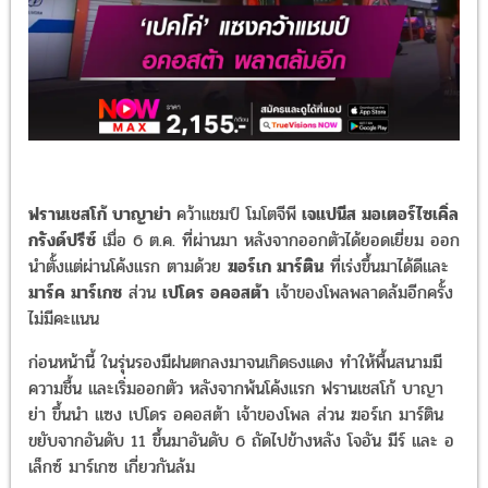
ฟรานเชสโก้ บาญาย่า
คว้าแชมป์ โมโตจีพี
เจแปนีส มอเตอร์ไซเคิ่ล
กรังด์ปรีซ์
เมื่อ
6
ต
.
ค
.
ที่ผ่านมา หลังจากออกตัวได้ยอดเยี่ยม ออก
นำตั้งแต่ผ่านโค้งแรก ตามด้วย
ฆอร์เก มาร์ติน
ที่เร่งขึ้นมาได้ดีและ
มาร์ค มาร์เกซ
ส่วน
เปโดร อคอสต้า
เจ้าของโพลพลาดล้มอีกครั้ง
ไม่มีคะแนน
ก่อนหน้านี้ ในรุ่นรองมีฝนตกลงมาจนเกิดธงแดง ทำให้พื้นสนามมี
ความชื้น และเริ่มออกตัว หลังจากพ้นโค้งแรก ฟรานเชสโก้ บาญา
ย่า ขึ้นนำ แซง เปโดร อคอสต้า เจ้าของโพล ส่วน ฆอร์เก มาร์ติน
ขยับจากอันดับ
11
ขึ้นมาอันดับ
6
ถัดไปข้างหลัง โจอัน มีร์ และ อ
เล็กซ์ มาร์เกซ เกี่ยวกันล้ม