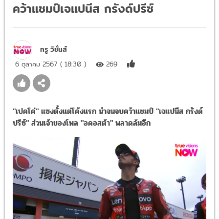
คว้าแชมป์เจแปนีส กรังด์ปรีซ์
ทรู วิชั่นส์
6 ตุลาคม 2567 ( 18:30 )
269
"เปคโค่" แซงตั้งแต่โค้งแรก นำจนจบคว้าแชมป์ "เจแปนีส กรังด์
ปรีซ์" ส่วนเจ้าของโพล "อคอสต้า" พลาดล้มอีก