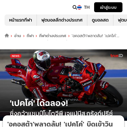
TH
เข้าสู่ระบบ
หน้าแรกกีฬา
ฟุตบอลลีกต่างประเทศ
ดูบอลสด
ฟุต
อ่าน
กีฬา
กีฬาต่างประเทศ
'อคอสต้า'พลาดล้ม! 'เปคโค่'
บิดเข้าวิน คว้าแชมป์เจแปนีส กรังด์ปรีซ์
'อคอสต้า'พลาดล้ม! 'เปคโค่' บิดเข้าวิน