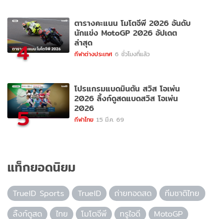
ตารางคะแนน โมโตจีพี 2026 อันดับ
นักแข่ง MotoGP 2026 อัปเดต
ล่าสุด
4
กีฬาต่างประเทศ
6 ชั่วโมงที่แล้ว
โปรแกรมแบดมินตัน สวิส โอเพ่น
2026 ลิ้งก์ดูสดแบดสวิส โอเพ่น
2026
5
กีฬาไทย
15 มี.ค. 69
แท็กยอดนิยม
TrueID Sports
TrueID
ถ่ายทอดสด
ทีมชาติไทย
ลิ้งก์ดูสด
ไทย
โมโตจีพี
ทรูไอดี
MotoGP