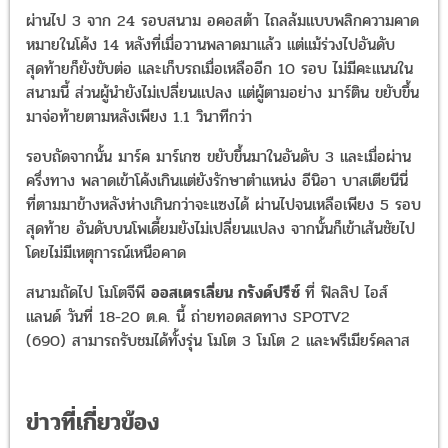
ผ่านไป
3
จาก
24
รอบสนาม อคอสต้า ไถลล้มแบบพลิกความคาด
หมายในโค้ง
14
หลังที่เมื่อวานพลาดมาแล้ว แต่แม้ร่วงไปอันดับ
สุดท้ายก็ยังขับต่อ และเก็บรถเมื่อเหลืออีก
10
รอบ ไม่มีคะแนนใน
สนามนี้ ส่วนผู้นำยังไม่เปลี่ยนแปลง แต่ผู้ตามอย่าง มาร์ติน ขยับขึ้น
มาจ่อท้ายตามหลังเพียง
1.1
วินาทีกว่า
รอบถัดจากนั้น มาร์ค มาร์เกซ ขยับขึ้นมาในอันดับ
3
และเมื่อผ่าน
ครึ่งทาง พลาดเข้าโค้งเกินแต่ยังรักษาตำแหน่ง อีนิอา บาสเตียนีนี่
ที่ตามมาข้างหลังห่างเกินกว่าจะแซงได้ ผ่านไปจนเหลือเพียง
5
รอบ
สุดท้าย อันดับบนโพเดี้ยมยังไม่เปลี่ยนแปลง จากนั้นก็เข้าเส้นชัยไป
โดยไม่มีเหตุการณ์เหนือคาด
สนามถัดไป
โมโตจีพี
ออสเตรเลี่ยน
กรังด์ปรีซ์
ที่ ฟิลลิป ไอส์
แลนด์
วันที่
18-20
ต
.
ค
.
นี้ ถ่ายทอดสดทาง
SPOTV2
(690)
สามารถรับชมได้ทั้งรุ่น โมโต
3
โมโต
2
และพรีเมียร์คลาส
ข่าวที่เกี่ยวข้อง