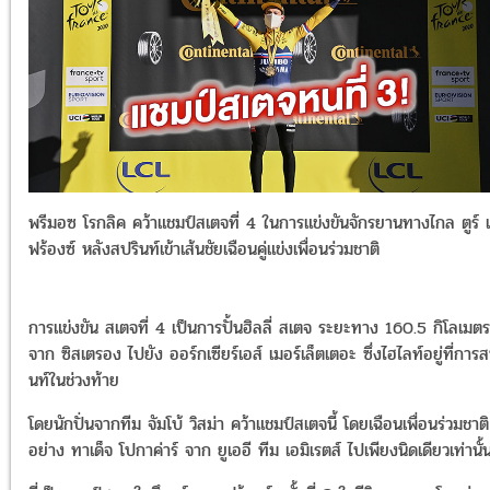
พรีมอซ โรกลิค คว้าแชมป์สเตจที่ 4 ในการแข่งขันจักรยานทางไกล ตูร์ 
ฟร้องซ์ หลังสปรินท์เข้าเส้นชัยเฉือนคู่แข่งเพื่อนร่วมชาติ
การแข่งขัน สเตจที่ 4 เป็นการปั้นฮิลลี่ สเตจ ระยะทาง 160.5 กิโลเมตร
จาก ซิสเตรอง ไปยัง ออร์กเซียร์เอส์ เมอร์เล็ตเตอะ ซึ่งไฮไลท์อยู่ที่การส
นท์ในช่วงท้าย
โดยนักปั่นจากทีม จัมโบ้ วิสม่า คว้าแชมป์สเตจนี้ โดยเฉือนเพื่อนร่วมชาติ
อย่าง ทาเด็จ โปกาค่าร์ จาก ยูเออี ทีม เอมิเรตส์ ไปเพียงนิดเดียวเท่านั้