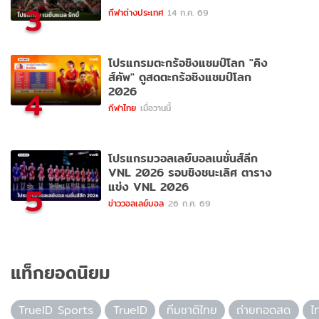
3
กีฬาต่างประเทศ
14 ก.ค. 69
โปรแกรมตะกร้อชิงแชมป์โลก "คิง
ส์คัพ" ดูสดตะกร้อชิงแชมป์โลก
2026
4
กีฬาไทย
เมื่อวานนี้
โปรแกรมวอลเลย์บอลเนชั่นส์ลีก
VNL 2026 รอบชิงชนะเลิศ ตาราง
แข่ง VNL 2026
5
ข่าววอลเลย์บอล
26 ก.ค. 69
แท็กยอดนิยม
TrueID Sports
TrueID
ทีมชาติไทย
ถ่ายทอดสด
ไ