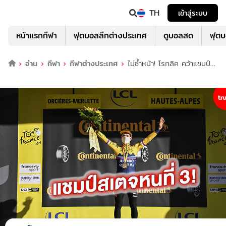
TH
เข้าสู่ระบบ
หน้าแรกกีฬา
ฟุตบอลลีกต่างประเทศ
ดูบอลสด
ฟุต
อ่าน
กีฬา
กีฬาต่างประเทศ
ไม่ซ้ำหน้า! โรกลิค คว้าแชมป์ส
เตจ 4 ตูร์ เดอ ฟร้องซ์