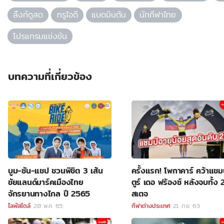
ลิ้งก์ดูสด
ทรูไอดี
แบดมินตัน
นักกีฬาไทย
โปรแกรมแข่งขัน
บทความที่เกี่ยวข้อง
บูม-ซัน-แชป ชวนพิชิต 3 เส้น
ครั้งแรก! โพกาคาร์ คว้าแชม
ชัยแลนด์มาร์คเมืองไทย
ตูร์ เดอ ฟร้องซ์ หลังจบทั้ง 
จักรยานทางไกล ปี 2565
สเตจ
ไลฟ์สไตล์
20 พ.ค. 65
กีฬาต่างประเทศ
21 ก.ย. 63