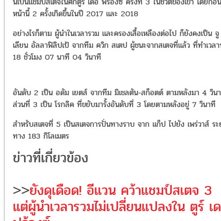
นี่เป็นแชมป์สเตจในศึกตูร์ เดอ ฟร้องซ์ ครั้งที่ 3 ในชีวิตของเขา โดยก่อ
หน้านี้ 2 ครั้งเกิดขึ้นในปี 2017 และ 2018
อย่างไรก็ตาม ผู้นำในเวลารวม และครองเสื้อเหลืองต่อไป ก็ยังคงเป็น จู
เลียน อัลลาฟิลิปเป้ จากทีม ควิก สเตป ผู้ชนะจากสเตจที่แล้ว ที่ทำเวล
18 ชั่วโมง 07 นาที 04 วินาที
อันดับ 2 เป็น อดัม เยตส์ จากทีม มิเชลตัน-สก็อตต์ ตามหลังมา 4 วินา
ส่วนที่ 3 เป็น โรกลิค ที่ขยับมารั้งอันดับที่ 3 โดยตามหลังอยู่ 7 วินาที
สำหรับสเตจที่ 5 เป็นสเตจการปั่นทางราบ จาก แก็ป ไปยัง เพร่วาส์ ระ
ทาง 183 กิโลเมตร
ข่าวที่เกี่ยวข้อง
>>
ยังดุเดือด! อีแวน คว้าแชมป์สเตจ 3
แต่ผู้นำเวลารวมไม่เปลี่ยนแปลงใน ตูร์ เ