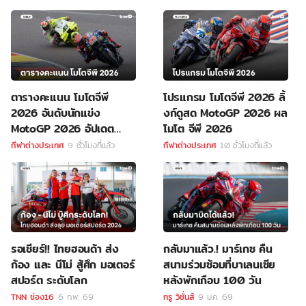
ตารางคะแนน โมโตจีพี
โปรแกรม โมโตจีพี 2026 ลิ้
2026 อันดับนักแข่ง
งก์ดูสด MotoGP 2026 ผล
MotoGP 2026 อัปเดต
โมโต จีพี 2026
ล่าสุด
กีฬาต่างประเทศ
9 ชั่วโมงที่แล้ว
กีฬาต่างประเทศ
10 ชั่วโมงที่แล้ว
รอเชียร์!! ไทยฮอนด้า ส่ง
กลับมาแล้ว.! มาร์เกซ คืน
ก้อง และ นีโม่ สู้ศึก มอเตอร์
สนามร่วมซ้อมที่บาเลนเซีย
สปอร์ต ระดับโลก
หลังพักเกือบ 100 วัน
TNN ช่อง16
6 ก.พ. 69
ทรู วิชั่นส์
9 ม.ค. 69