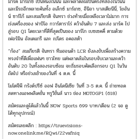
มาร์ค มาร์เกซ เป็นหนึ่งในนั้น และพลาดล้มเป็นครั้งที่สองในวันนี้
และมีรถอีกหลายคันทั้ง อเล็กซ์ มาร์เกซ, อีนิอา บาสเตียนีนี่, โยอัน
น์ ซาร์โก้ และสมเกียรติ จันทรา ช่วงท้ายเมื่อเหลือเวลาไม่มาก การ
เร่งเครื่องของ ฟาบิโอ กวาร์ตาราโร่ คว้าอันดับ 7 และส่ง มาร์ค ไป
สู่รอบ Q1 โดยเวลาที่ดีที่สุดเป็นของ มาร์โก เบซเซคคี่ ตามด้วย
เฟอร์มิน อัลเดแกรื และ เปโดร อคอสต้า
“ก้อง” สมเกียรติ จันทรา ทีมฮอนด้า LCR ยังลงขับเพื่อสร้างความ
ทรงจำที่ดีเพื่อแฟนๆ ชาวไทย แต่พลาดล้มในรอบจับเวลาและคว้า
อันดับ 20 ในทั้งสองรอบซ้อม จะเริ่มรอบคัดเลือกรอบ Q1 ในวัน
ถัดไป หรือช่วงเช้าของวันที่ 4 ต.ค. นี้
โมโตจีพี กรังด์ปรีซ์ ออฟ อินโดนีเซีย วันที่ 3-5 ต.ค. นี้ ถ่ายทอด
สดทางแอพพลิเคชั่น ทรูวิชั่นส์ นาว ช่อง MOTOGP1 (618)
สมัครและดูได้แล้ววันนี้ NOW Sports 699 บาท/เดือน (2 จอ ดู
ได้ทุกอุปกรณ์)
สมัครเลยคลิก : https://truevisions-
now.onelink.me/RQwi/22vafniq