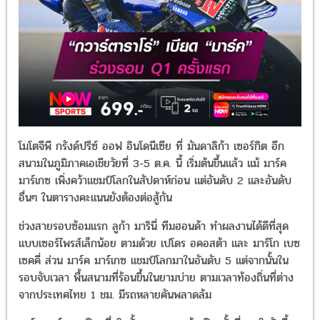
โมโตจีพี กรังด์ปรีซ์ ออฟ อินโดนีเซีย ที่ มันดาลิก้า เซอร์กิต อีก
สนามในภูมิภาคเอเชียวัยที่ 3-5 ต.ค. นี้ เริ่มต้นขึ้นแล้ว แม้ มาร์ค
มาร์เกซ เพิ่งคว้าแชมป์โลกในสัปดาห์ก่อน แต่อันดับ 2 และอันดับ
อื่นๆ ในตารางคะแนนยังต้องต่อสู้กัน
ช่วงสายรอบซ้อมแรก ลูก้า มารินี่ ทีมฮอนด้า ทำผลงานได้ดีที่สุด
แบบเซอร์ไพรส์เล็กน้อย ตามด้วย เปโดร อคอสต้า และ มาร์โก เบซ
เซคคี่ ส่วน มาร์ค มาร์เกซ แชมป์โลกมาในอันดับ 5 แต่จากนั้นใน
รอบจับเวลา พื้นสนามที่ร้อนขึ้นในยามบ่าย ตามเวลาท้องถิ่นที่ต่าง
จากประเทศไทย 1 ชม. มีรถหลายคันพลาดล้ม