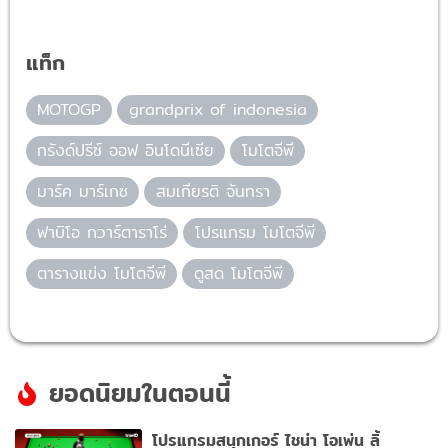
แท็ก
MOTOGP
grandprix of indonesia
กรังด์ปรีซ์ ออฟ อินโดนีเซีย
โมโตจีพี
มาร์ค มาร์เกซ
สมเกียรติ จันทรา
ฟาบิโอ กวาร์ตาราโร่
โปรแกรม โมโตจีพี
ตารางแข่ง โมโตจีพี
ดูสด โมโตจีพี
ยอดนิยมในตอนนี้
โปรแกรมสนุกเกอร์ ไชน่า โอเพ่น ลิ้