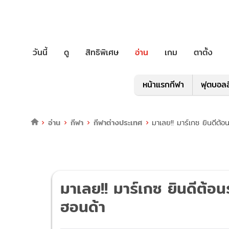
วันนี้
ดู
สิทธิพิเศษ
อ่าน
เกม
ตาตั้ง
หน้าแรกกีฬา
ฟุตบอลล
อ่าน
กีฬา
กีฬาต่างประเทศ
มาเลย!! มาร์เกซ ยินดีต้อ
มาเลย!! มาร์เกซ ยินดีต้อนร
ฮอนด้า