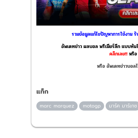
รวมข้อมูลแก้ไขปัญหาการใช้งาน รับ
อัพเดทข่าว ผลบอล พรีเมียร์ลีก แบบทันใจ
คลิกเลย!!
หรือ
หรือ อัพเดทข่าวบอล
แท็ก
marc marquez
motogp
มาร์ค มาร์เกซ