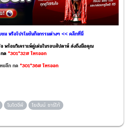
ชม หรือโปรโมชันกิจกรรมต่างๆ << คลิกที่นี่
 พร้อมวิเคราะห์คู่เด่นในรอบสัปดาห์ ส่งถึงมือคุณ
กด
*301*32# โทรออก
ไทยลีก กด
*301*36# โทรออก
โมโตจีพี
โยฮันน์ ซาร์โก้