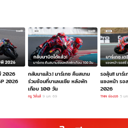
พี 2026
กลับมาแล้ว.! มาร์เกซ คืนสนาม
รอลุ้น!! มาร์
oGP 2026
ร่วมซ้อมที่บาเลนเซีย หลังพัก
แซงหน้า รอสซ
เกือบ 100 วัน
2026
ทรู วิชั่นส์
9 ม.ค. 69
TNN ช่อง16
5 ม.ค