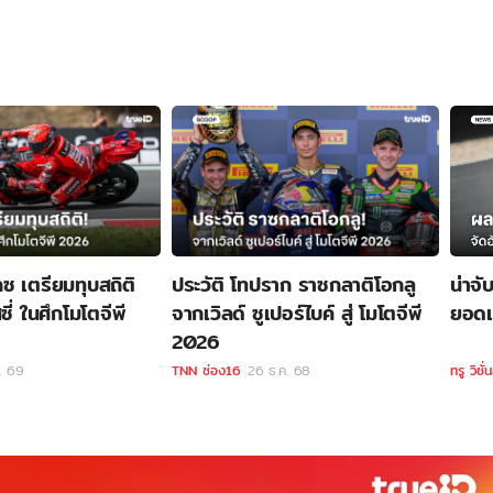
เกซ เตรียมทุบสถิติ
ประวัติ โทปราก ราซกลาติโอกลู
น่าจั
ี่ ในศึกโมโตจีพี
จากเวิลด์ ซูเปอร์ไบค์ สู่ โมโตจีพี
ยอดเ
2026
. 69
TNN ช่อง16
26 ธ.ค. 68
ทรู วิชั่น