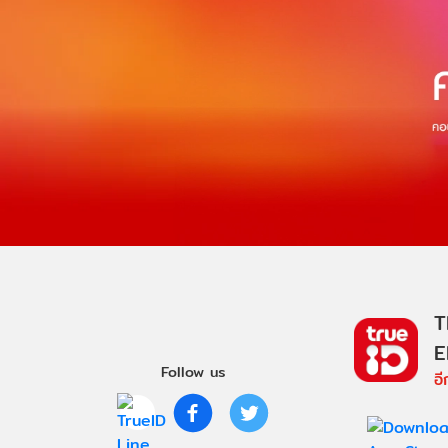
T
E
Follow us
อ