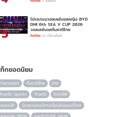
กีฬาไทย
2 วันที่แล้ว
โปรแกรมวอลเลย์บอลหญิง BYD
DMI 6th SEA V CUP 2026
5
วอลเลย์บอลทีมชาติไทย
กีฬาไทย
22 ชั่วโมงที่แล้ว
ท็กยอดนิยม
ถ่ายทอดสด
ทีมชาติไทย
ไทย
TrueID Sports
TrueID
โมโตจีพี
MotoGP
จักรยานยนต์ทางเรียบชิงแชมป์โลก
MotoGP 2026
ดูสดโมโตจีพี 2026