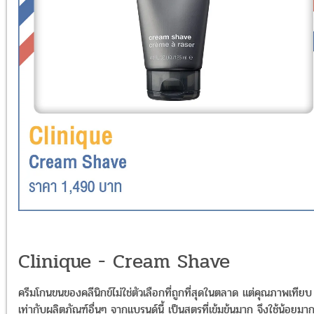
Clinique - Cream Shave
ครีมโกนขนของคลีนิกข์ไม่ใช่ตัวเลือกที่ถูกที่สุดในตลาด แต่คุณภาพเทียบ
เท่ากับผลิตภัณฑ์อื่นๆ จากแบรนด์นี้ เป็นสูตรที่เข้มข้นมาก จึงใช้น้อยมา