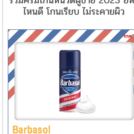
รวมครีมโกนหนวดผู้ชาย 2023 ยี่ห
ไหนดี โกนเรียบ ไม่ระคายผิว