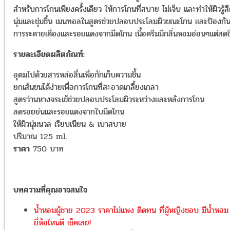
สำหรับการโกนเพียงครั้งเดียว ให้การโกนที่สบาย ไม่เจ็บ และทำให้ผิวรู้ส
นุ่มและชุ่มชื้น เมนทอลในสูตรช่วยปลอบประโลมผิวขณะโกน และป้องกั
การระคายเคืองและรอยแดงจากมีดโกน เนื้อครีมมีกลิ่นหอมอ่อนๆแต่สดชื
รายละเอียดผลิตภัณฑ์:
อุดมไปด้วยสารหล่อลื่นเพื่อกักเก็บความชื้น
ยกเส้นขนได้ง่ายเพื่อการโกนที่สะอาดเกลี้ยงเกลา
สูตรว่านหางจระเข้ช่วยปลอบประโลมผิวระหว่างและหลังการโกน
ลดรอยย่นและรอยแดงจากใบมีดโกน
ให้ผิวนุ่มนวล เรียบเนียน & เบาสบาย
ปริมาณ 125 ml.
ราคา
750 บาท
บทความที่คุณอาจสนใจ
น้ำหอมผู้ชาย 2023 ราคาไม่แพง ติดทน ที่ผู้หญิงชอบ มีน้ำหอม
ยี่ห้อไหนดี เช็คเลย!