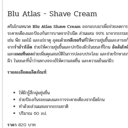
Blu Atlas - Shave Cream
ครีมโกนหนวด
Blu Atlas Shave Cream
ออกแบบมาเพื่อช่วยลดการ
ระคายเคืองและป้องกันการบาดจากใบมีด ส่วนผสม 99% มาจากธรรมช
เช่น พืช ผลไม้ และแร่ธาตุ อุดมด้วย
กลีเซอรีน
ที่ให้ความชุ่มชื้นและสารสก
จาก
รำข้าวโอ๊ต
ช่วยให้ความชุ่มชื้นและปกป้องผิวในขณะที่โกน
อัลลันโท
และ
แพนทีนอล
ช่วยเพิ่มคุณสมบัติในการปลอบประโลม และช่วยรักษาส
ผิว ในขณะที่น้ำว่านหางจระเข้ให้ความสดชื่น และความเย็นแก่ผิว
รายละเอียดผลิตภัณฑ์:
ให้ผิวรู้สึกนุ่มชุ่มชื่น
ช่วยป้องกันรอยแดงและการระคายเคืองจากมีดโกน
ทำด้วยส่วนผสมจากธรรมชาติ
ปริมาณ 60 ml.
ราคา
820 บาท