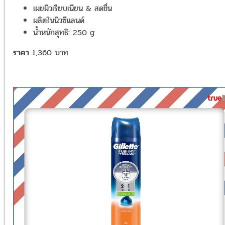
เผยผิวเรียบเนียน & สดชื่น
ผลิตในนิวซีแลนด์
น้ำหนักสุทธิ: 250 g
ราคา
1,360 บาท