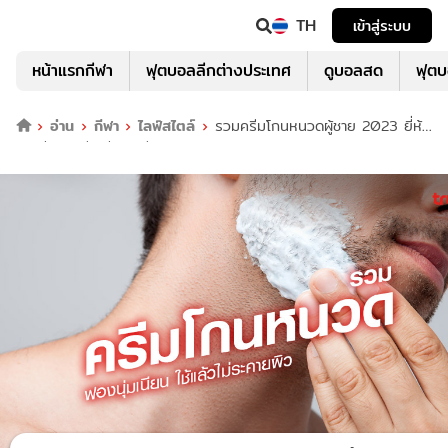
TH
เข้าสู่ระบบ
หน้าแรกกีฬา
ฟุตบอลลีกต่างประเทศ
ดูบอลสด
ฟุต
อ่าน
กีฬา
ไลฟ์สไตล์
รวมครีมโกนหนวดผู้ชาย 2023 ยี่ห้อ
ไหนดี ฟองนุ่มเนียน ไม่ระคายผิว