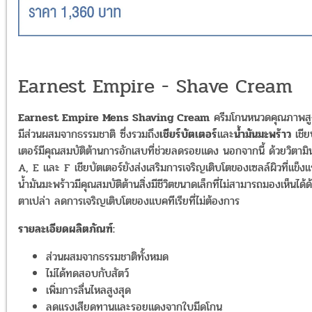
Earnest Empire - Shave Cream
Earnest Empire Mens Shaving Cream
ครีมโกนหนวดคุณภาพสูง
มีส่วนผสมจากธรรมชาติ ซึ่งรวมถึง
เชียร์บัตเตอร์
และ
น้ำมันมะพร้าว
เชีย
เตอร์มีคุณสมบัติต้านการอักเสบที่ช่วยลดรอยแดง นอกจากนี้ ด้วยวิตามิ
A, E และ F เชียบัตเตอร์ยังส่งเสริมการเจริญเติบโตของเซลล์ผิวที่แข็ง
น้ำมันมะพร้าวมีคุณสมบัติต้านสิ่งมีชีวิตขนาดเล็กที่ไม่สามารถมองเห็นได้ด
ตาเปล่า ลดการเจริญเติบโตของแบคทีเรียที่ไม่ต้องการ
รายละเอียดผลิตภัณฑ์:
ส่วนผสมจากธรรมชาติทั้งหมด
ไม่ได้ทดสอบกับสัตว์
เพิ่มการลื่นไหลสูงสุด
ลดแรงเสียดทานและรอยแดงจากใบมีดโกน