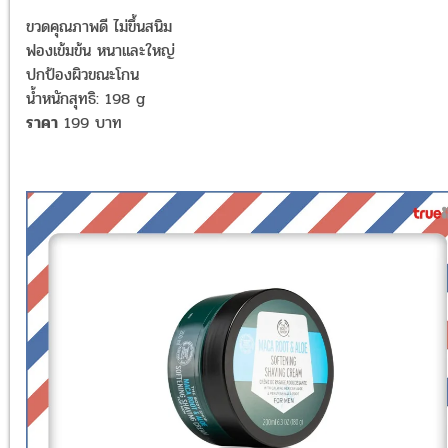
ขวดคุณภาพดี ไม่ขึ้นสนิม
ฟองเข้มข้น หนาและใหญ่
ปกป้องผิวขณะโกน
น้ำหนักสุทธิ: 198 g
ราคา
199 บาท