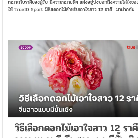
เหมาะกับราศีของผู้รับ มีความหมายดีๆ แฝงอยู่บ่งบอกถึงความใส่ใจของผ
ให้ TrueID Sport มีลิสดอกไม้สำหรับเอาใจสาว
12 ราศี
มาฝากกัน
วิธีเลือกดอกไม้เอาใจสาว 12 ราศี