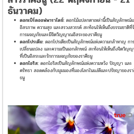
ธันวาคม)
ดอกเบิร์ดออฟพาราไดซ์:
ดอกไม้แปลกตาเหล่านี้เป็นสัญลักษณ์แ
อิสรภาพ ความสุข และสรวงสวรรค์ สะท้อนให้เห็นถึงธรรมชาติที่ร
การผจญภัยและมีจิตวิญญาณอิสระของราศีธนู
ดอกโปรเตีย:
ดอกโปรเตียเป็นสัญลักษณ์แห่งความกล้าหาญ กา
เปลี่ยนแปลง และความเป็นเอกลักษณ์ สะท้อนให้เห็นถึงจิตวิญ
ที่เป็นอิสระและรักการผจญภัยของราศีธนู
ดอกไอริส:
ดอกไอริสเป็นสัญลักษณ์แห่งความหวัง ปัญญา และ
ศรัทธา สอดคล้องกับมุมมองที่มองโลกในแง่ดีและปรัชญาของรา
ธนู