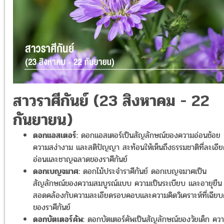
สาวราศีกันย์ (23 สิงหาคม - 22
กันยายน)
ดอกแอสเตอร์:
ดอกแอสเตอร์เป็นสัญลักษณ์ของความอ่อนช้อย
ความสง่างาม และสติปัญญา สะท้อนให้เห็นถึงธรรมชาติที่ละเอี
อ่อนและชาญฉลาดของราศีกันย์
ดอกเบญจมาศ:
ดอกไม้ประจำราศีกันย์ ดอกเบญจมาศเป็น
สัญลักษณ์ของความสมบูรณ์แบบ ความเป็นระเบียบ และอายุยืน
สอดคล้องกับความละเอียดรอบคอบและความคิดวิเคราะห์ที่เฉีย
ของราศีกันย์
ดอกบัตเตอร์คัพ:
ดอกบัตเตอร์คัพเป็นสัญลักษณ์ของวัยเด็ก ควา