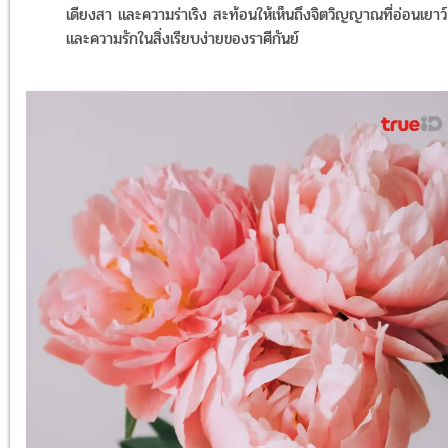
เดียงสา และความร่าเริง สะท้อนให้เห็นถึงจิตวิญญาณที่อ่อนเยาว์
และความรักในสิ่งเรียบง่ายของราศีกันย์