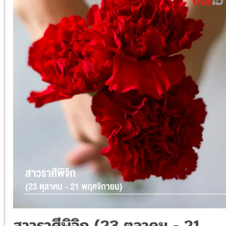
สาวราศีพิจิก (23 ตุลาคม - 21