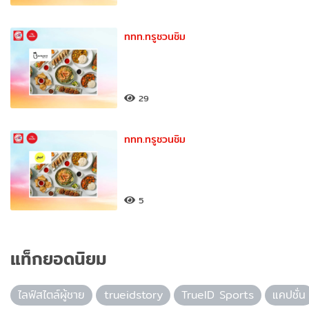
ททท.ทรูชวนชิม
29
ททท.ทรูชวนชิม
5
แท็กยอดนิยม
ไลฟ์สไตล์ผู้ชาย
trueidstory
TrueID Sports
แคปชั่น