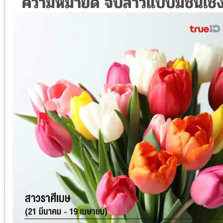
ความหมายดี จีบสาวแบบมีชั้นเชิ