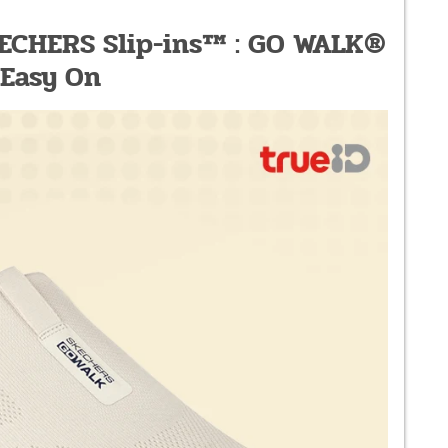
ย SKECHERS Slip-ins™ : GO WALK®
 Easy On