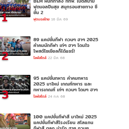
BEM ผนึกกำลัง กทพ. เปิดสนาม
ฟุตบอลปันสุข สนุกรอบสายทาง ซี
1
ซั่น 2
ฟุตบอลไทย
16 มี.ค. 69
89 แคปชั่นกีฬา กวนๆ ฮาๆ 2025
คำคมนักกีฬา เท่ๆ ฮาๆ โดนใจ
2
โพสต์โซเชียลก็ได้แชร์!
ไลฟ์สไตล์
22 มี.ค. 68
95 แคปชั่นทหาร คำคมทหาร
2025 มาใหม่ เกณฑ์ทหาร และ
3
ทหารเกณฑ์ เท่ๆ กวนๆ โดนๆ ฮาๆ
ไลฟ์สไตล์
24 ก.ค. 68
100 แคปชั่นกีฬาสี มาใหม่ 2025
แคปชั่นกีฬาสีโรงเรียน สโลแกน
กีฬาสี ตลก น่ารัก ฮาๆ กวนๆ