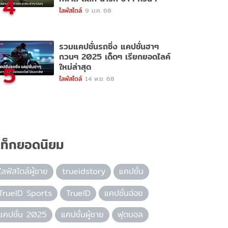
4
ไลฟ์สไตล์
9 ม.ค. 68
รวมแคปชั่นรถซิ่ง แคปชั่นฮาๆ
กวนๆ 2025 เด็ดๆ เรียกยอดไลค์
5
ใหม่ล่าสุด
ไลฟ์สไตล์
14 พ.ย. 68
ท็กยอดนิยม
ไลฟ์สไตล์ผู้ชาย
trueidstory
แคปชั่น
TrueID Sports
TrueID
แคปชั่นอ่อย
แคปชั่น 2025
แคปชั่นผู้ชาย
ฟุตบอล