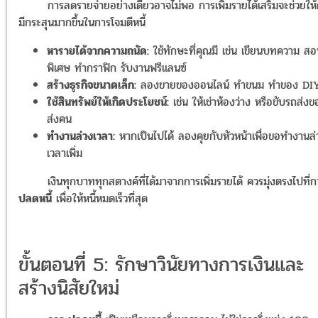
การลดรายจ่ายอย่างเดียวอาจไม่พอ การเพิ่มรายได้เสริมจะช่วยให
มีกระสุนมากขึ้นในการโจมตีหนี้
หารายได้จากความถนัด:
ใช้ทักษะที่คุณมี เช่น เขียนบทความ ส
พิเศษ ทำกราฟิก รับงานฟรีแลนซ์
สร้างธุรกิจขนาดเล็ก:
ลองขายของออนไลน์ ทำขนม ทำของ DI
ใช้สินทรัพย์ให้เกิดประโยชน์:
เช่น ให้เช่าห้องว่าง หรือขับรถส่ง
ส่งคน
ทำงานล่วงเวลา:
หากเป็นไปได้ ลองคุยกับหัวหน้าเพื่อขอทำงานล่
เวลาเพิ่ม
เงินทุกบาททุกสตางค์ที่ได้มาจากการเพิ่มรายได้ ควรมุ่งตรงไปที่ก
ปลดหนี้
เพื่อให้หนี้หมดเร็วที่สุด
ขั้นตอนที่ 5: รักษาวินัยทางการเงินและ
สร้างนิสัยใหม่