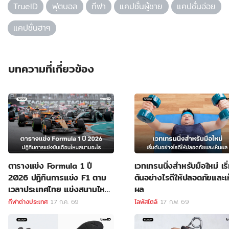
TrueID
ฟุตบอล
กีฬา
แคปชั่นผู้ชาย
แคปชั่นอ่อย
แคปชั่นฮาๆ
บทความที่เกี่ยวข้อง
ตารางแข่ง Formula 1 ปี
เวทเทรนนิ่งสำหรับมือใหม่ เริ
2026 ปฏิทินการแข่ง F1 ตาม
ต้นอย่างไรดีให้ปลอดภัยและเ
เวลาประเทศไทย แข่งสนามไหน
ผล
ลิงค์ดูสด F1
กีฬาต่างประเทศ
17 ก.ค. 69
ไลฟ์สไตล์
17 ก.พ. 69