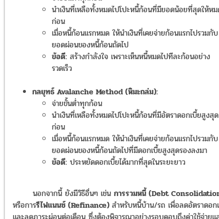
นำเงินที่เหลือทั้งหมดไปโปะหนี้ก้อนที่มียอดน้อยที่สุดให้หม
ก่อน
เมื่อหนี้ก้อนแรกหมด ให้นำเงินที่เคยจ่ายก้อนแรกไปรวมกับ
ยอดผ่อนของหนี้ก้อนถัดไป
ข้อดี:
สร้างกำลังใจ เพราะเห็นหนี้หมดไปทีละก้อนอย่าง
รวดเร็ว
กลยุทธ์ Avalanche Method (หิมะถล่ม):
จ่ายขั้นต่ำทุกก้อน
นำเงินที่เหลือทั้งหมดไปโปะหนี้ก้อนที่มีอัตราดอกเบี้ยสูงสุด
ก่อน
เมื่อหนี้ก้อนแรกหมด ให้นำเงินที่เคยจ่ายก้อนแรกไปรวมกับ
ยอดผ่อนของหนี้ก้อนถัดไปที่มีดอกเบี้ยสูงสุดรองลงมา
ข้อดี:
ประหยัดดอกเบี้ยได้มากที่สุดในระยะยาว
นอกจากนี้ ยังมีวิธีอื่นๆ เช่น
การรวมหนี้ (Debt Consolidatio
หรือการ
รีไฟแนนซ์ (Refinance)
สำหรับหนี้บ้าน/รถ เพื่อลดอัตราดอกเ
และลดภาระผ่อนต่อเดือน ซึ่งต้องพิจารณาอย่างรอบคอบถึงค่าใช้จ่ายแ