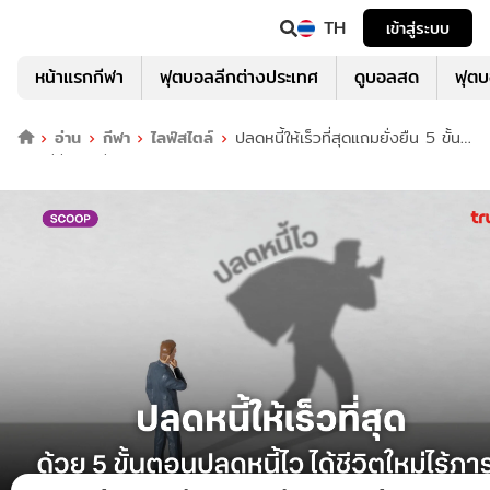
TH
เข้าสู่ระบบ
หน้าแรกกีฬา
ฟุตบอลลีกต่างประเทศ
ดูบอลสด
ฟุต
อ่าน
กีฬา
ไลฟ์สไตล์
ปลดหนี้ให้เร็วที่สุดแถมยั่งยืน 5 ขั้น
ตอนสู่ชีวิตใหม่ไร้ภาระ