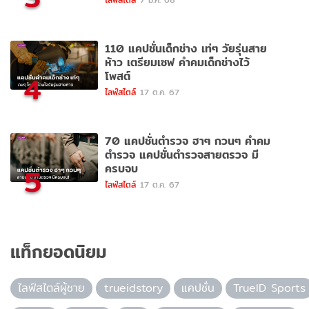
110 แคปชั่นเด็กช่าง เท่ๆ วัยรุ่นสาย
ห้าว เตรียมเซฟ คำคมเด็กช่างไว้
โพสต์
4
ไลฟ์สไตล์
17 ต.ค. 67
70 แคปชั่นตำรวจ ฮาๆ กวนๆ คำคม
ตำรวจ แคปชั่นตำรวจสายตรวจ มี
ครบจบ
5
ไลฟ์สไตล์
17 ต.ค. 67
แท็กยอดนิยม
ไลฟ์สไตล์ผู้ชาย
trueidstory
แคปชั่น
TrueID Sports