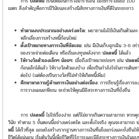
การ
ปลดหนี้
เป็นเหมือนการวิ่งมาราธอน ไม่ใช่การวิ่งแข่ง 100
เมตร สิ่งสำคัญคือการมีวินัยและสร้างนิสัยทางการเงินที่ดีในระยะยาว
ทำตามงบประมาณอย่างเคร่งครัด:
พยายามไม่ใช้เงินเกินตัวและ
หลีกเลี่ยงการสร้างหนี้ก้อนใหม่
ตั้งเป้าหมายทางการเงินที่ชัดเจน:
เช่น มีเงินเก็บฉุกเฉิน 3-6 เท่า
ของรายจ่ายต่อเดือน หรือเริ่มลงทุนหลังจาก
ปลดหนี้
ได้แล้ว
ให้รางวัลตัวเองเล็กๆ น้อยๆ:
เมื่อถึงเป้าหมายย่อยๆ เช่น
ปลดหนี
ก้อนเล็กได้แล้ว ให้รางวัลตัวเองบ้าง เพื่อเป็นกำลังใจในการเดินท
ต่อไป (แต่ต้องเป็นรางวัลที่ไม่ทำให้เกิดหนี้เพิ่ม)
ศึกษาหาความรู้ด้านการเงินอย่างต่อเนื่อง:
การเรียนรู้เรื่องการล
การวางแผนเกษียณ จะช่วยให้คุณมีอิสระทางการเงินที่ยั่งยืน
การ
ปลดหนี้
ไม่ใช่เรื่องง่าย แต่ก็ไม่ยากเกินความสามารถ หากคุ
วินัย ทำตาม 5 ขั้นตอนนี้อย่างเคร่งครัด และตั้งใจจริง คุณจะสามารถ
หนี้
ได้เร็วที่สุด แถมยังสร้างรากฐานทางการเงินที่แข็งแกร่งและยั่งยืนให้
ชีวิตได้แน่นอน เริ่มต้นวันนี้เพื่อชีวิตที่ไร้ภาระและมีอิสระทางการเงินในแบบ