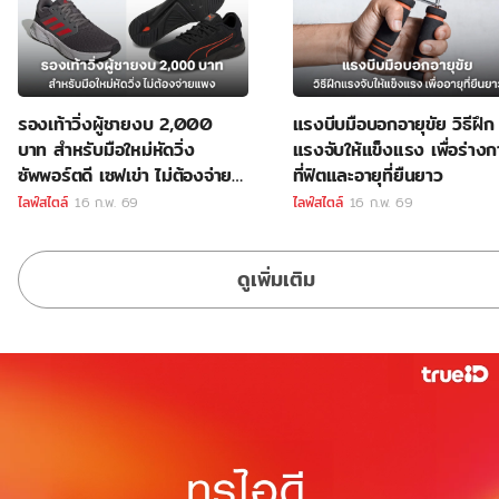
รองเท้าวิ่งผู้ชายงบ 2,000
แรงบีบมือบอกอายุขัย วิธีฝึก
บาท สำหรับมือใหม่หัดวิ่ง
แรงจับให้แข็งแรง เพื่อร่าง
ซัพพอร์ตดี เซฟเข่า ไม่ต้องจ่าย
ที่ฟิตและอายุที่ยืนยาว
แพง
ไลฟ์สไตล์
16 ก.พ. 69
ไลฟ์สไตล์
16 ก.พ. 69
ดูเพิ่มเติม