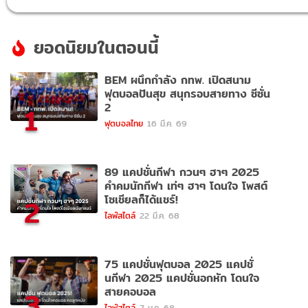
ยอดนิยมในตอนนี้
BEM ผนึกกำลัง กทพ. เปิดสนาม
ฟุตบอลปันสุข สนุกรอบสายทาง ซีซั่น
2
1
ฟุตบอลไทย
16 มี.ค. 69
89 แคปชั่นกีฬา กวนๆ ฮาๆ 2025
คำคมนักกีฬา เท่ๆ ฮาๆ โดนใจ โพสต์
โซเชียลก็ได้แชร์!
2
ไลฟ์สไตล์
22 มี.ค. 68
75 แคปชั่นฟุตบอล 2025 แคปชั่
นกีฬา 2025 แคปชั่นอกหัก โดนใจ
สายคอบอล
3
ไลฟ์สไตล์
7 ม.ค. 68