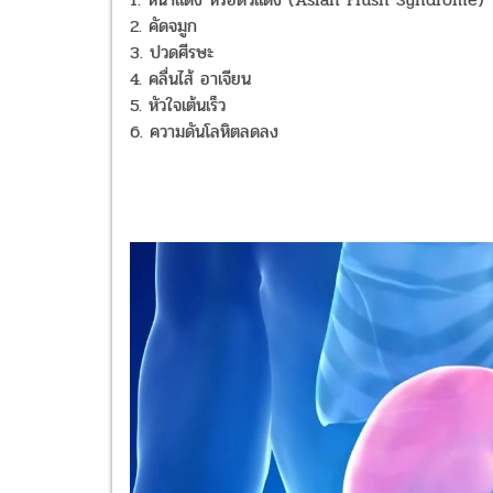
2. คัดจมูก
3. ปวดศีรษะ
4. คลื่นไส้ อาเจียน
5. หัวใจเต้นเร็ว
6. ความดันโลหิตลดลง