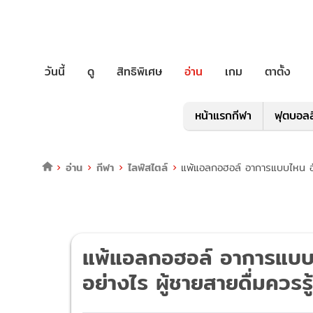
วันนี้
ดู
สิทธิพิเศษ
อ่าน
เกม
ตาตั้ง
หน้าแรกกีฬา
ฟุตบอลล
อ่าน
กีฬา
ไลฟ์สไตล์
แพ้แอลกอฮอล์ อาการแบบไหน อันต
แพ้แอลกอฮอล์ อาการแบบไห
อย่างไร ผู้ชายสายดื่มควรรู้