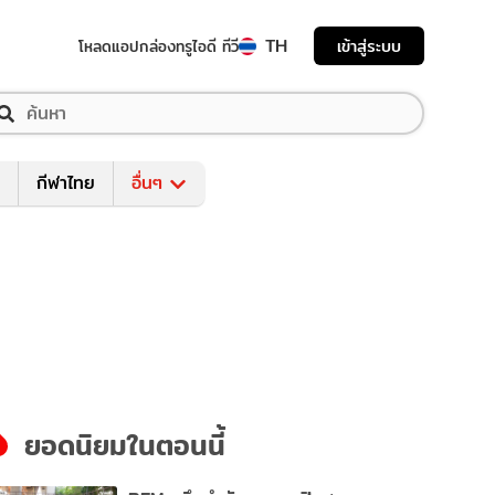
TH
เข้าสู่ระบบ
โหลดแอป
กล่องทรูไอดี ทีวี
กีฬาไทย
อื่นๆ
ยอดนิยมในตอนนี้