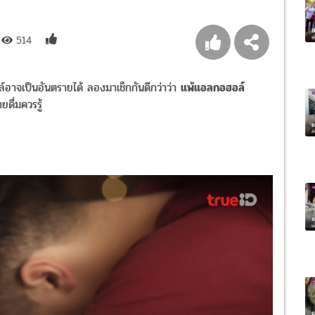
514
าจเป็นอันตรายได้ ลองมาเช็กกันดีกว่าว่า
แพ้แอลกอฮอล์
ยดื่มควรรู้