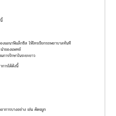
ี้
องแอนาฟิแล็กซิส ให้โทรเรียกรถพยาบาลทันที
แนะนำของแพทย์
งแผนการรักษาในระยะยาว
ารได้ดังนี้
าอาการบางอย่าง เช่น คัดจมูก