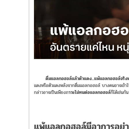
ดื่มแอลกอฮอล์แล้วตัวแดง...แพ้แอลกอฮอล์จริงห
แดงหรือตัวแดงหลังจากดื่มแอลกอฮอล์ บางคนอาจเข้าใจ
กล่าวอาจเป็นเพียงภ
าวะไม่ทนต่อแอลกอฮอล์
ก็ได้เช่นก
แพ้แอลกอฮอล์มีอาการอย่